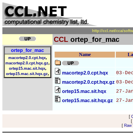
http://ccl.net/cca/so
CCL
ortep_for_mac
ortep_for_mac
Name
La
,
macortep2.0.cpt.hqx
,
macortep2.0.cpt.hqx.gz
,
ortep15.mac.sit.hqx
macortep2.0.cpt.hqx
03-De
,
ortep15.mac.sit.hqx.gz
macortep2.0.cpt.hqx.gz
03-De
ortep15.mac.sit.hqx
27-Ja
ortep15.mac.sit.hqx.gz
27-Ja
[
[
Raw V